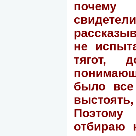
почему 
свидете
рассказыв
не испыт
тягот, 
понимающ
было все
выстоят
Поэтом
отбираю 