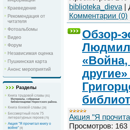
biblioteka_dieva
|
Краеведение
Комментарии (0)
Рекомендация от
читателя
Фотоальбомы
Обзор-э
Видео
Людмил
Форум
Независимая оценка
«Война, 
Пушкинская карта
Анонс мероприятий
другие»
Григорц
Разделы
библиот
Книга трудовой славы
[81]
Материалы, собранные
библиотекарями Нерехтского района.
Книга боевой славы
[26]
Бессмертный полк 75
Акция "Я прочита
литературных героев
[75]
Просмотров:
163
Акция "Я прочитал книгу о
войне"
[8]