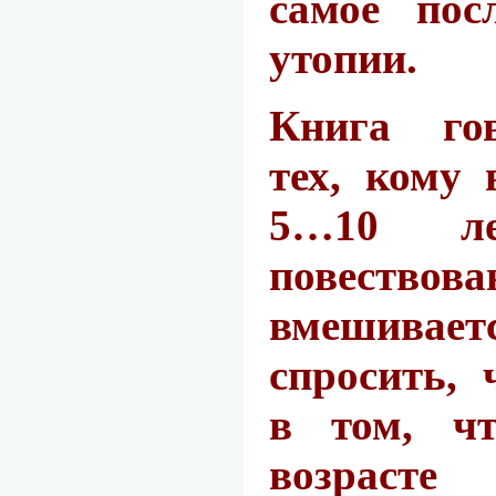
самое пос
утопии.
Книга го
тех, кому 
5…10 л
повество
вмешива
спросить, 
в том, ч
возрасте