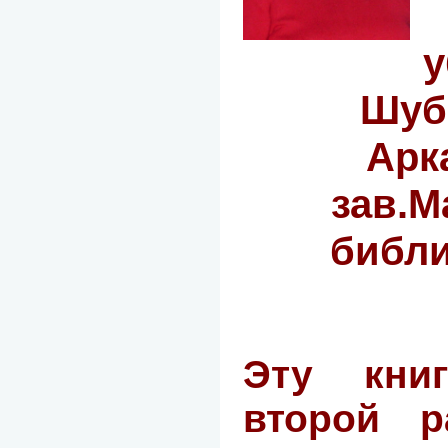
у
Шуб
Арк
зав.
библ
Эту кни
второй р