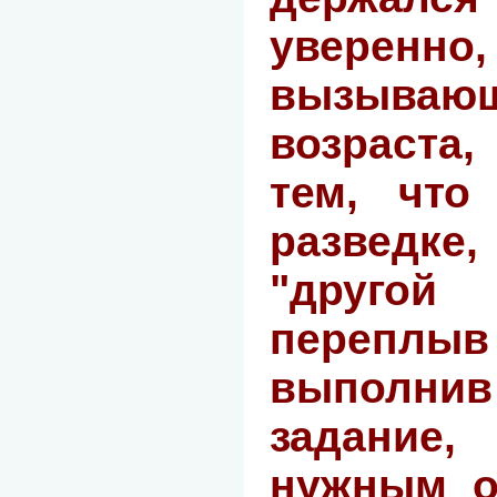
увере
вызывающ
возраста,
тем, что
разведке,
"друго
перепл
выполн
задание,
нужным о