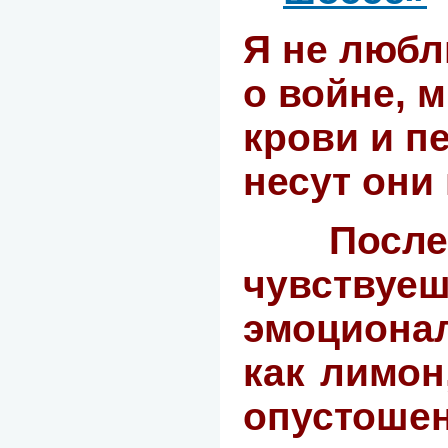
Я не любл
о войне, м
крови и п
несут они 
Посл
чувств
эмоциона
как лимон
опустошен