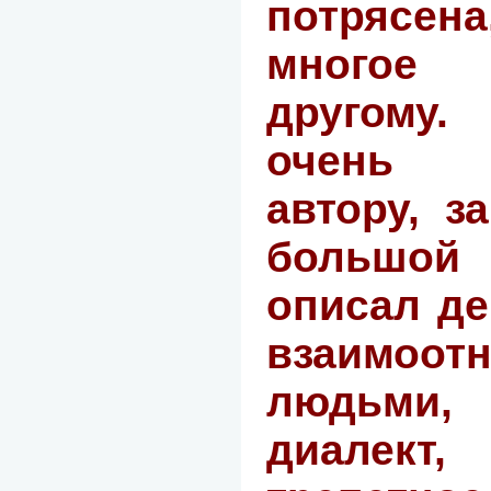
потряс
многое
другому.
очень 
автору, з
большо
описал де
взаимоот
людьми
диалект