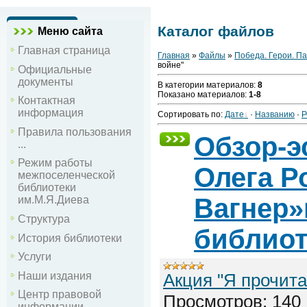
Каталог файлов
Меню сайта
Главная страница
Главная
»
Файлы
»
Победа. Герои. П
войне"
Официальные
документы
В категории материалов
:
8
Показано материалов
:
1-8
Контактная
информация
Сортировать по
:
Дате
·
Названию
·
Р
Правила пользования
Обзор-э
...
Режим работы
Олега Р
межпоселенческой
библиотеки
Вагнер»
им.М.Я.Диева
Структура
библиот
История библиотеки
Услуги
Акция "Я прочита
Наши издания
Центр правовой
Просмотров:
140
информации