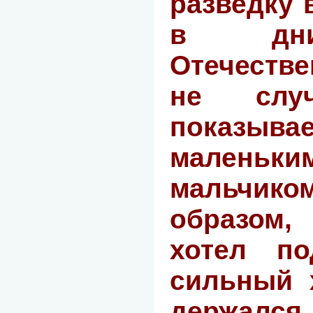
разведку 
в дни
Отечеств
не случ
показывае
малень
мальчи
образом
хотел по
сильный 
держа