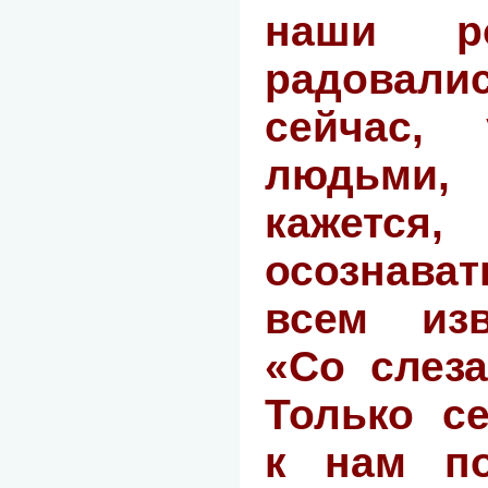
наши ро
радовали
сейчас,
людьми,
кажетс
осознава
всем изв
«Со слеза
Только с
к нам по