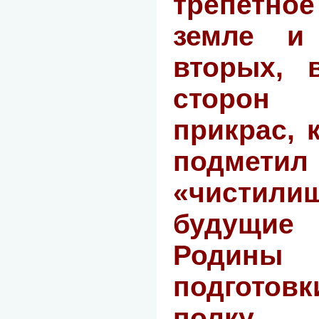
трепетно
земле и
вторых, 
сторон
прикрас, 
подме
«чистил
будущи
Родины
подготов
полку.