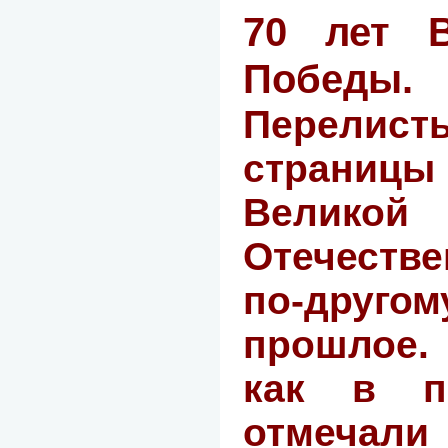
70 лет В
Победы
.
Перелист
страницы
Великой
Отечеств
по-друго
прошлое.
как в п
отмечали