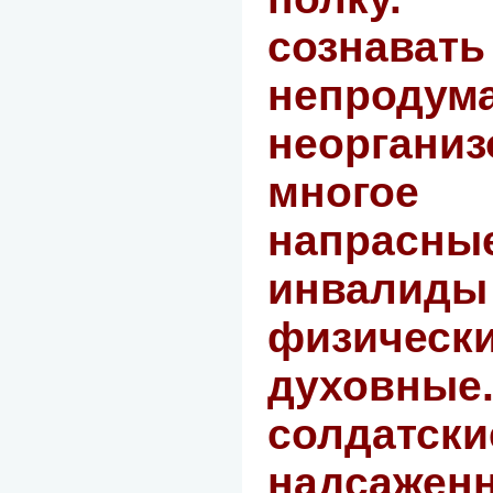
созна
непродума
неоргани
многое
напрас
инва
физичес
духовные
солдатс
надсажен