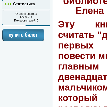
библиот
Статистика
Елена
Онлайн всего:
1
Гостей:
1
Пользователей:
0
Эту кн
считать "д
первых
повести м
главным
двенадца
мальчи
которы