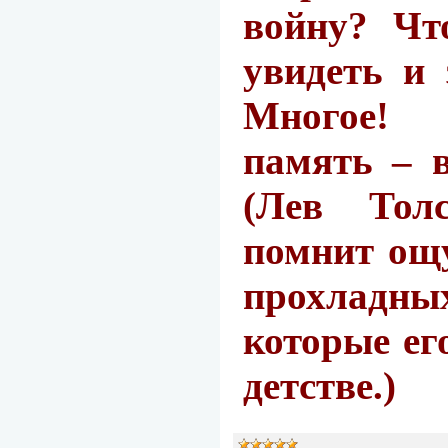
войну? Чт
увидеть и 
Многое! 
память – в
(Лев Толс
помнит ощ
прохладн
которые ег
детстве.)