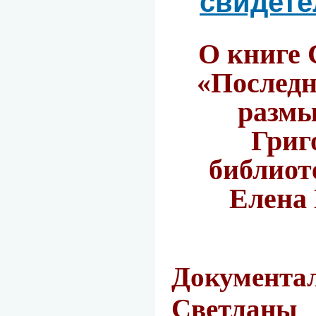
свидете
О книге 
«Последн
размы
Григ
библиот
Елена
Документ
Светланы