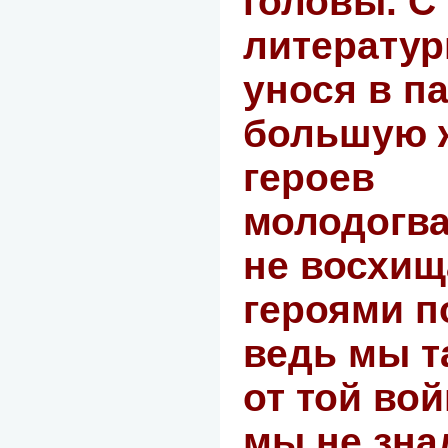
головы. С
литератур
унося в п
большую 
героев
молодогв
не восхищ
героями 
ведь мы т
от той вой
мы не зна