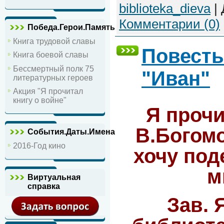
biblioteka_dieva
|
Комментарии (0)
Победа.Герои.Память
Книга трудовой славы
Повесть
Книга боевой славы
Бессмертный полк 75
"Иван"
литературных героев
Акция "Я прочитал
книгу о войне"
Я прочи
В.Богомо
События.Даты.Имена
2016-Год кино
хочу под
м
Виртуальная
справка
Зав. 