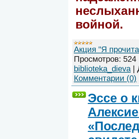
неслыхан
войной
Акция "Я прочита
Просмотров:
524
biblioteka_dieva
|
Комментарии (0)
Эссе о к
Алекси
«После