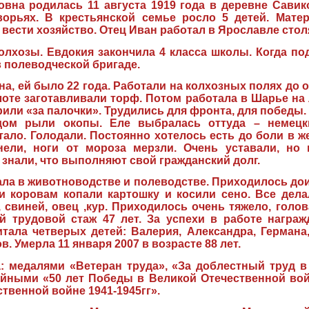
вна родилась 11 августа 1919 года в деревне Савик
орьях. В крестьянской семье росло 5 детей. Мате
 вести хозяйство. Отец Иван работал в Ярославле стол
лхозы. Евдокия закончила 4 класса школы. Когда по
 полеводческой бригаде.
на, ей было 22 года. Работали на колхозных полях до 
те заготавливали торф. Потом работала в Шарье на 
рили «за палочки». Трудились для фронта, для победы
дом рыли окопы. Еле выбралась оттуда – немецк
тало. Голодали. Постоянно хотелось есть до боли в ж
нели, ноги от мороза мерзли. Очень уставали, но
 знали, что выполняют свой гражданский долг.
ла в животноводстве и полеводстве. Приходилось до
ки коровам копали картошку и косили сено. Все дел
, свиней, овец ,кур. Приходилось очень тяжело, голо
й трудовой стаж 47 лет. За успехи в работе награж
тала четверых детей: Валерия, Александра, Германа
. Умерла 11 января 2007 в возрасте 88 лет.
а: медалями «Ветеран труда», «За доблестный труд 
ейными «50 лет Победы в Великой Отечественной войне
твенной войне 1941-1945гг».