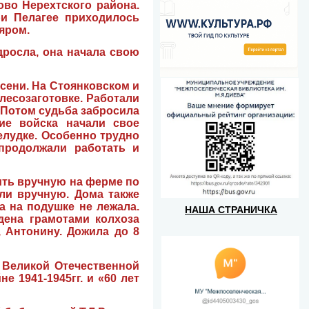
ово Нерехтского района.
ри Пелагее приходилось
яром.
дросла, она начала свою
осени. На Стоянковском и
лесозаготовке. Работали
. Потом судьба забросила
ие войска начали свое
елудке. Особенно трудно
 продолжали работать и
ить вручную на ферме по
али вручную. Дома также
ва на подушке не лежала.
НАША СТРАНИЧКА
дена грамотами колхоза
, Антонину. Дожила до 8
в Великой Отечественной
 1941-1945гг. и «60 лет