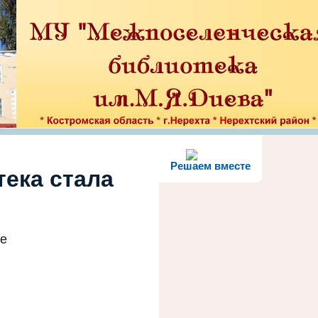
Решаем вместе
тека стала
те