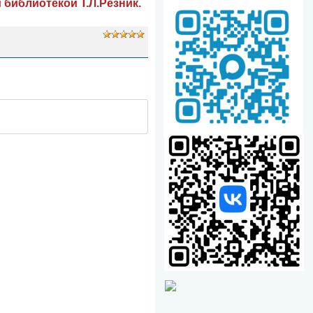
библиотекой Т.Л.Резник.