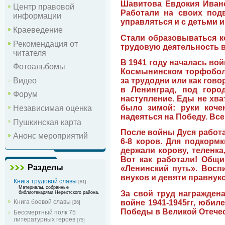
Шавитова Евдокия Ивано
Центр правовой
Работали на своих подв
информации
управляться и с детьми и
Краеведение
Стали образовываться ко
Рекомендация от
трудовую деятельность в
читателя
В 1941 году началась вой
Фотоальбомы
Космынинском торфоболо
Видео
за трудодни или как гово
в Ленинград, под горо
Форум
наступление. Еды не хва
было зимой: руки коче
Независимая оценка
надеяться на Победу. Все
Пушкинская карта
После войны Дуся работа
Анонс мероприятий
6-8 коров. Для подкорм
держали корову, теленка
Вот как работали! Общи
Разделы
«Ленинский путь». Воспи
внуков и девяти правнуков
Книга трудовой славы
[81]
Материалы, собранные
За свой труд награжден
библиотекарями Нерехтского района.
войне 1941-1945гг, юбил
Книга боевой славы
[26]
Победы в Великой Отечес
Бессмертный полк 75
литературных героев
[75]