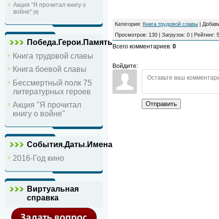
Акция "Я прочитал книгу о
войне"
[8]
Категория
:
Книга трудовой славы
|
Добав
Просмотров
:
130
|
Загрузок
:
0
|
Рейтинг
:
5
Победа.Герои.Память
Всего комментариев
:
0
Книга трудовой славы
Войдите:
Книга боевой славы
Бессмертный полк 75
литературных героев
Отправить
Акция "Я прочитал
книгу о войне"
События.Даты.Имена
2016-Год кино
Виртуальная
справка