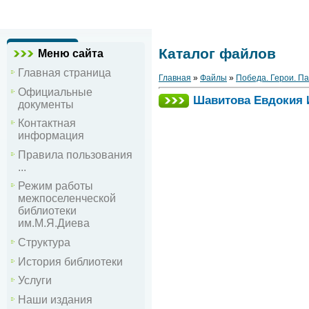
Каталог файлов
Меню сайта
Главная страница
Главная
»
Файлы
»
Победа. Герои. П
Официальные
Шавитова Евдокия 
документы
Контактная
информация
Правила пользования
...
Режим работы
межпоселенческой
библиотеки
им.М.Я.Диева
Структура
История библиотеки
Услуги
Наши издания