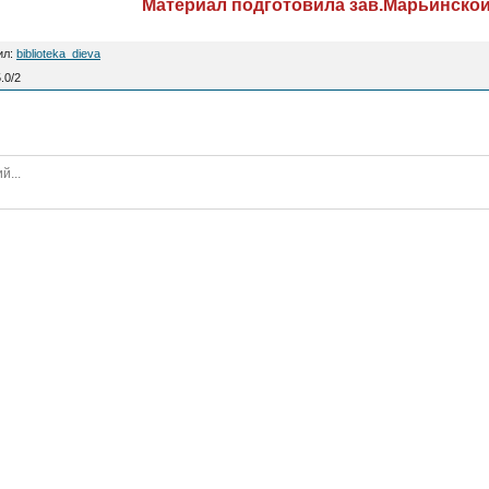
Материал подготовила зав.Марьинской 
ил
:
biblioteka_dieva
.0
/
2