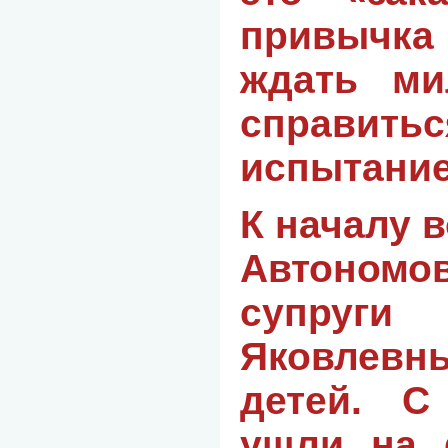
привычка 
ждать ми
справитьс
испытание
К началу 
Автоном
супру
Яковлевн
детей. С
ушли на 