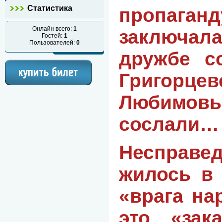
Статистика
пропаган
Онлайн всего:
1
заключ
Гостей:
1
Пользователей:
0
дружбе с
Григорце
Любимовы
сослали…
Несправе
жилось в
«врага на
это «зак