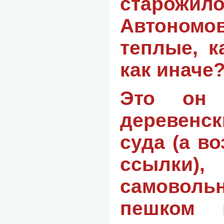
старожил
Автоном
теплые, к
как иначе
Это он 
деревенск
суда (а в
ссылки)
самово
пешком