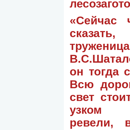
лесозагото
«Сейчас 
сказать,
труже
В.С.Шата
он тогда 
Всю доро
свет стои
узком к
ревели, 