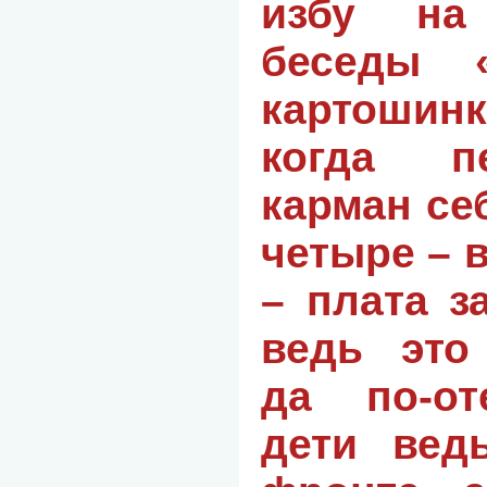
избу на
беседы «
картошин
когда п
карман се
четыре – в
– плата з
ведь это
да по-от
дети вед