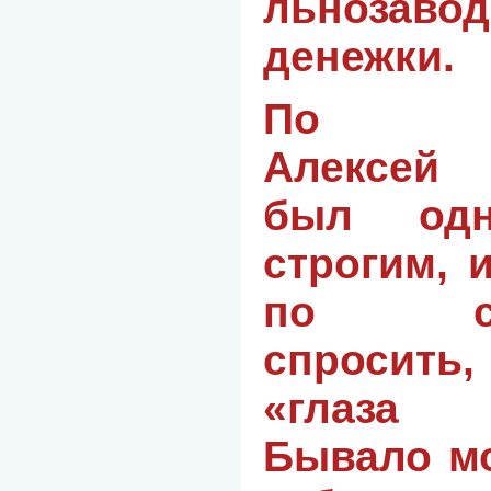
льнозаво
денежки.
По вос
Алексей
был одн
строгим, 
по спр
спросить
«глаза
Бывало м