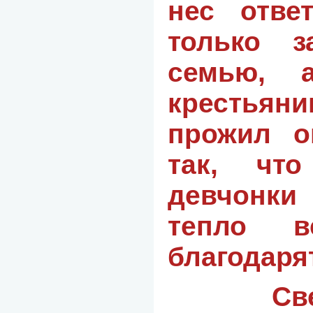
нес отве
только з
семью, 
крестьяни
прожил о
так, чт
девчонки
тепло в
благодарят
Св