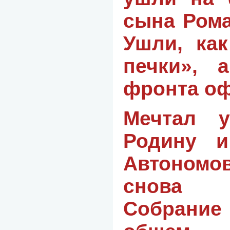
сына Рома
Ушли, как
печки», 
фронта о
Мечтал у
Родину и
Автономо
снова 
Собрание 