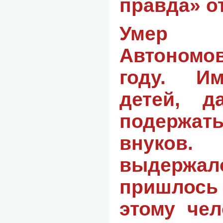
правда» о
Умер
Автономов
году. И
детей, д
подержа
внуков
выдержало
пришло
этому чел