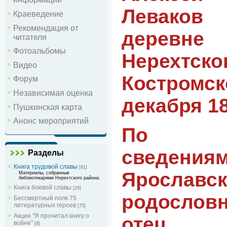
Левако
Краеведение
Рекомендация от
деревн
читателя
Фотоальбомы
Нерехтс
Видео
Костромс
Форум
Независимая оценка
декабря 18
Пушкинская карта
Анонс мероприятий
По и
сведен
Разделы
Книга трудовой славы
[81]
Ярославс
Материалы, собранные
библиотекарями Нерехтского района.
Книга боевой славы
[26]
родослов
Бессмертный полк 75
литературных героев
[75]
Акция "Я прочитал книгу о
отец
войне"
[8]