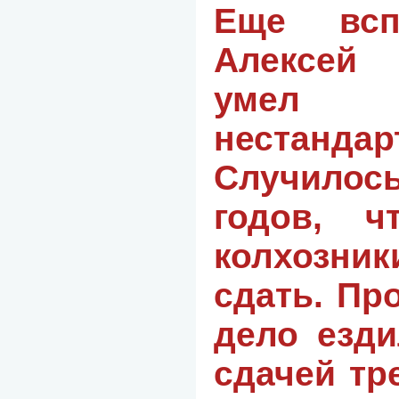
Еще всп
Алексей
умел 
нестанда
Случило
годов, ч
колхозн
сдать. Пр
дело езди
сдачей тр