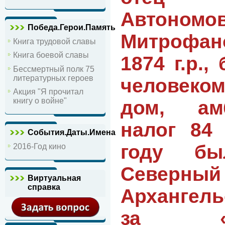
Автономо
Победа.Герои.Память
Митрофан
Книга трудовой славы
Книга боевой славы
1874 г
.р.,
Бессмертный полк 75
литературных героев
человеко
Акция "Я прочитал
книгу о войне"
дом, ам
налог 84
События.Даты.Имена
году б
2016-Год кино
Северны
Виртуальная
справка
Архангел
за «ан