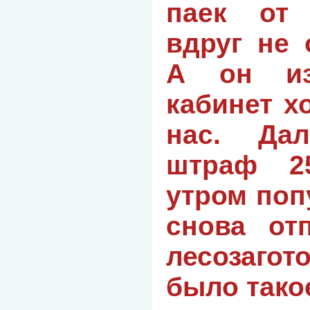
паек от
вдруг не 
А он из
кабинет х
нас. Да
штраф 2
утром по
снова от
лесозаго
было так