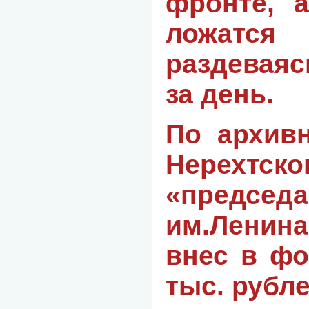
фронте, 
ложатс
раздеваяс
за день.
По архив
Нерехтс
«председ
им.Ленин
внес в ф
тыс. рубле