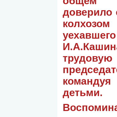
общем
доверило 
колхоз
уехавше
И.А.Кашин
трудо
председат
команду
детьми.
Воспомин