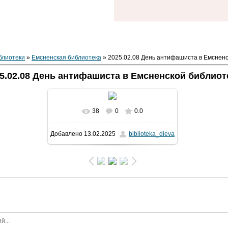
блиотеки
»
Емсненская библиотека
» 2025.02.08 День антифашиста в Емсненс
5.02.08 День антифашиста в Емсненской библиот
38
0
0.0
В реальном размере
834x434
/
Добавлено
13.02.2025
biblioteka_dieva
72.8Kb