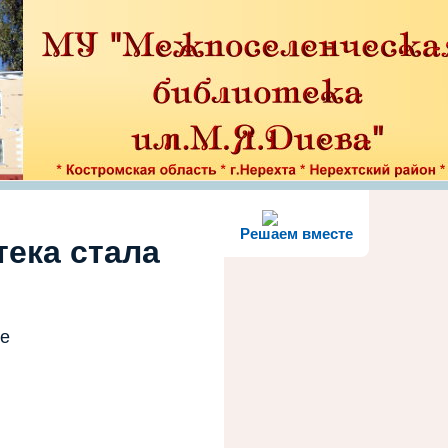
Решаем вместе
тека стала
те