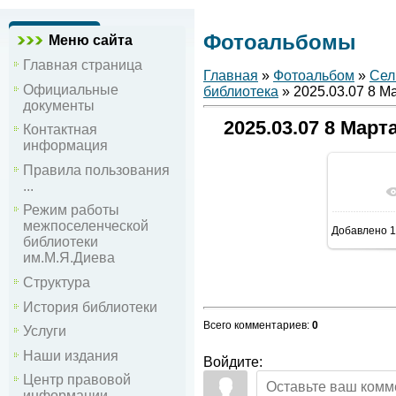
Фотоальбомы
Меню сайта
Главная страница
Главная
»
Фотоальбом
»
Сел
Официальные
библиотека
» 2025.03.07 8 М
документы
2025.03.07 8 Мар
Контактная
информация
Правила пользования
...
В р
Режим работы
межпоселенческой
Добавлено
1
библиотеки
им.М.Я.Диева
Структура
История библиотеки
Всего комментариев
:
0
Услуги
Наши издания
Войдите:
Центр правовой
информации