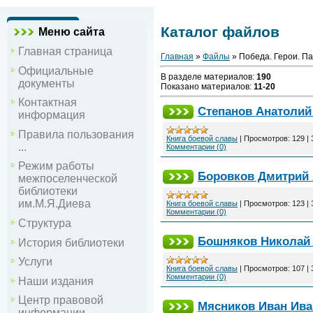
Каталог файлов
Меню сайта
Главная страница
Главная
»
Файлы
» Победа. Герои. П
Официальные
В разделе материалов
:
190
документы
Показано материалов
:
11-20
Контактная
Степанов Анатолий
информация
Правила пользования
Книга боевой славы
|
Просмотров:
129
|
...
Комментарии (0)
Режим работы
Боровков Дмитрий 
межпоселенческой
библиотеки
им.М.Я.Диева
Книга боевой славы
|
Просмотров:
123
|
Комментарии (0)
Структура
Бошняков Николай 
История библиотеки
Услуги
Книга боевой славы
|
Просмотров:
107
|
Комментарии (0)
Наши издания
Центр правовой
Мясников Иван Ив
информации