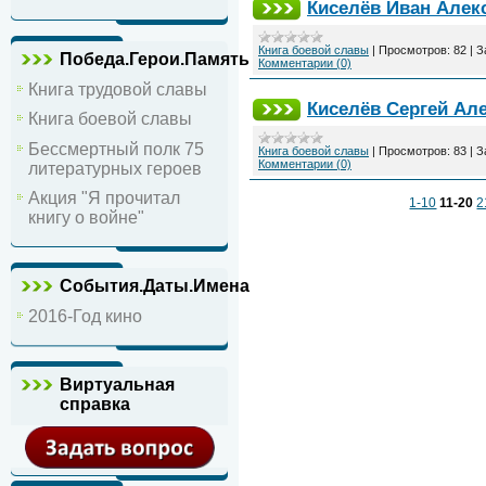
Киселёв Иван Алек
Книга боевой славы
|
Просмотров:
82
|
З
Победа.Герои.Память
Комментарии (0)
Книга трудовой славы
Киселёв Сергей Ал
Книга боевой славы
Бессмертный полк 75
Книга боевой славы
|
Просмотров:
83
|
З
Комментарии (0)
литературных героев
Акция "Я прочитал
1-10
11-20
2
книгу о войне"
События.Даты.Имена
2016-Год кино
Виртуальная
справка