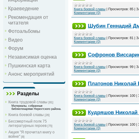
Краеведение
Книга боевой славы
|
Просмотров:
85
|
З
Комментарии (0)
Рекомендация от
читателя
Шубин Геннадий Д
Фотоальбомы
Книга боевой славы
|
Просмотров:
81
|
З
Видео
Комментарии (0)
Форум
Софронов Виссари
Независимая оценка
Пушкинская карта
Книга боевой славы
|
Просмотров:
99
|
З
Комментарии (0)
Анонс мероприятий
Платонов Николай
Разделы
Книга боевой славы
|
Просмотров:
100
|
Комментарии (0)
Книга трудовой славы
[81]
Материалы, собранные
библиотекарями Нерехтского района.
Кудряшов Николай
Книга боевой славы
[26]
Бессмертный полк 75
Книга боевой славы
|
Просмотров:
100
|
литературных героев
[75]
Комментарии (0)
Акция "Я прочитал книгу о
войне"
[8]