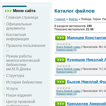
Каталог файлов
Меню сайта
Главная страница
Главная
»
Файлы
» Победа. Герои. П
Официальные
В разделе материалов
:
190
документы
Показано материалов
:
21-30
Контактная
Маянцев Константи
информация
Правила пользования
Книга боевой славы
|
Просмотров:
86
|
З
...
Комментарии (0)
Режим работы
Кузнецов Николай 
межпоселенческой
библиотеки
им.М.Я.Диева
Книга боевой славы
|
Просмотров:
71
|
З
Комментарии (0)
Структура
Быков Николай Фе
История библиотеки
Услуги
Книга боевой славы
|
Просмотров:
92
|
З
Комментарии (0)
Наши издания
Центр правовой
Кренделев Аверкий
информации