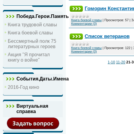
Гоморин Константи
Победа.Герои.Память
Книга боевой славы
|
Просмотров:
57
|
З
Комментарии (0)
Книга трудовой славы
Книга боевой славы
Список ветеранов
Бессмертный полк 75
литературных героев
Книга боевой славы
|
Просмотров:
122
|
Комментарии (0)
Акция "Я прочитал
книгу о войне"
1-10
11-20
21-3
События.Даты.Имена
2016-Год кино
Виртуальная
справка