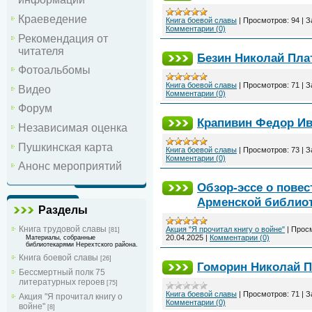
Краеведение
Книга боевой славы
|
Просмотров:
94
|
З
Комментарии (0)
Рекомендация от
читателя
Безин Николай Пла
Фотоальбомы
Книга боевой славы
|
Просмотров:
71
|
З
Видео
Комментарии (0)
Форум
Крапивин Федор И
Независимая оценка
Пушкинская карта
Книга боевой славы
|
Просмотров:
73
|
З
Комментарии (0)
Анонс мероприятий
Обзор-эссе о повес
Арменской библио
Разделы
Книга трудовой славы
Акция "Я прочитал книгу о войне"
|
Просм
[81]
20.04.2025
|
Комментарии (0)
Материалы, собранные
библиотекарями Нерехтского района.
Книга боевой славы
[26]
Гоморин Николай 
Бессмертный полк 75
литературных героев
[75]
Книга боевой славы
|
Просмотров:
71
|
З
Акция "Я прочитал книгу о
Комментарии (0)
войне"
[8]